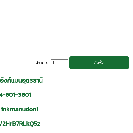
จำนวน:
 อิงค์แมนอุดรธานี
4-601-3801
inkmanudon1
ps/2HrB7RLkQ5z