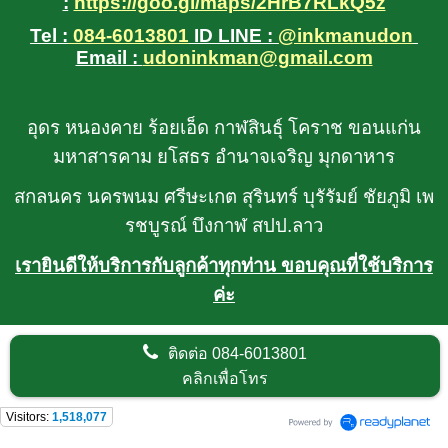
:
https://goo.gl/maps/2HrB7RLkQ5z
Tel :
084-6013801
ID LINE :
@inkmanudon
Email :
udoninkman@gmail.com
อุดร หนองคาย ร้อยเอ็ด กาฬสินธุ์ โคราช ขอนแก่น
มหาสารคาม ยโสธร อำนาจเจริญ มุกดาหาร
สกลนคร นครพนม ศรีษะเกต สุรินทร์ บุรัรัมย์ ชัยภูมิ เพ
รชบูรณ์ บึงกาฬ สปป.ลาว
เรายินดีให้บริการกับลูกค้าทุกท่าน ขอบคุณที่ใช้บริการ
ค่ะ
ติดต่อ
084-6013801
คลิกเพื่อโทร
Visitors:
1,518,077