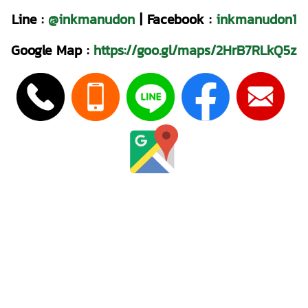
Line :
@inkmanudon
|
Facebook :
inkmanudon1
Google Map :
https://goo.gl/maps/2HrB7RLkQ5z