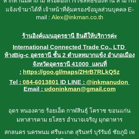
หากท่านมีคำถาม หรือต้องการใช้สิทธิของท่าน สามารถ
แจ้งเข้ามาได้ที่ เจ้าหน้าที่คุ้มครองข้อมูลส่วนบุคคล E-
mail :
Alex@inkman.co.th
ร้านอิงค์แมนอุดรธานี ยินดีให้บริการค่ะ
International Connected Trade Co., LTD
ห้างBig-c อุดรธานี ชั้น 2 ตำบลหมากแข้ง อำเภอเมือง
จังหวัดอุดรธานี 41000
แผนที่
:
https://goo.gl/maps/2HrB7RLkQ5z
Tel :
084-6013801
ID LINE :
@inkmanudon
Email :
udoninkman@gmail.com
อุดร หนองคาย ร้อยเอ็ด กาฬสินธุ์ โคราช ขอนแก่น
มหาสารคาม ยโสธร อำนาจเจริญ มุกดาหาร
สกลนคร นครพนม ศรีษะเกต สุรินทร์ บุรัรัมย์ ชัยภูมิ เพ