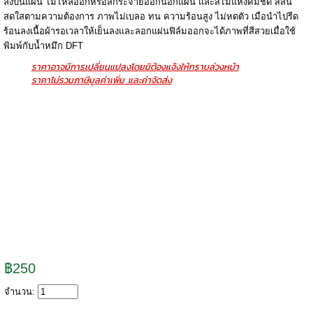
ลงบนแผ่น ไม่ไหลออกหรือสีกระจายออกนอกแผ่น และสีไม่แห้งคมชัด สีสัน
สดใสตามความต้องการ ภาพไม่เบลอ ทน ความร้อนสูง ไม่หดตัว เมือนำไปรีด
ร้อนลงเนื้อผ้ารอเวลาให้เย็นลงและลอกแผ่นฟิล์มออกจะได้ภาพที่สีสวยเมื่อใช้
พิมพ์กับน้ำหมึก DFT
ราคาอาจมีการเปลี่ยนแปลงโดยมิต้องแจ้งให้ทราบล่วงหน้า
ราคาไม่รวมภาษีมูลค่าเพิ่ม และค่าจัดส่ง
฿250
จำนวน: