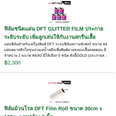
ฟิล์มชนิดแผ่น DFT GLITTER FILM ประกาย
ระยิบระยับ เพิ่มลูกเล่นให้กับงานสกรีนเสื้อ
แผ่นฟิล์มสำหรับเครื่องพิมพ์ DFT ระบบฟิล์มทรานซ์เฟอร์ ขนาด A4
แผ่นพลาสติกใสขุ่นถ่ายเทน้ำหมึกเพื่อพิมพ์ลายลงบนเสื้อคอตตอน มี
จำหน่าย 2 ขนาด A4/A3 มีให้เลือก 5 ชนิด ดังนี้GOLD (ประกายส...
฿2,300
ฟิล์มม้วนโรล DFT Film Roll ขนาด 30cm x