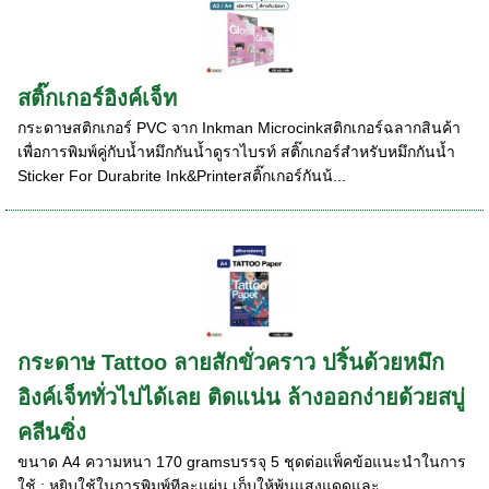
สติ๊กเกอร์อิงค์เจ็ท
กระดาษสติกเกอร์ PVC จาก Inkman Microcinkสติกเกอร์ฉลากสินค้า
เพื่อการพิมพ์คู่กับน้ำหมึกกันน้ำดูราไบรท์ สติ๊กเกอร์สำหรับหมึกกันน้ำ
Sticker For Durabrite Ink&Printerสติ๊กเกอร์กันน้...
กระดาษ Tattoo ลายสักขั่วคราว ปริ้นด้วยหมึก
อิงค์เจ็ททั่วไปได้เลย ติดแน่น ล้างออกง่ายด้วยสบู่
คลีนซิ่ง
ขนาด A4 ความหนา 170 gramsบรรจุ 5 ชุดต่อแพ็คข้อแนะนำในการ
ใช้ : หยิบใช้ในการพิมพ์ทีละแผ่น เก็บให้พ้นแสงแดดและ