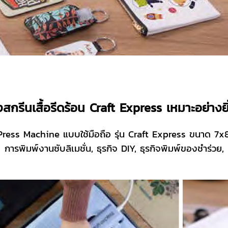
องสกรีนเสื้อรีดร้อน Craft Express เหมาะอย่าง
 Press Machine แบบใช้มือถือ รุ่น Craft Express ขนาด 7x8”
การพิมพ์งานซับลิเมชั่น, ธุรกิจ DIY, ธุรกิจพิมพ์ของชำร่วย,