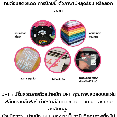
ทนต่อแสดงแดด การซักขยี้ ตัวภาพไม่หลุดร่อน หรือลอก
ออก
DFT : ปริ้นลวดลายด้วยน้ำหมึก DFT คุณภาพสูงลงบนแผ่น
ฟิล์มทรานซ์เฟอร์ ทำให้ได้สีสันที่สวยสด คมเข้ม และความ
ละเอียดสูง
น้ำหมึกขาว : น้ำหมึก DFT ของเรานั้นการันตีคุณภาพที่จะไม่