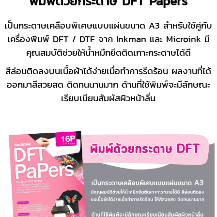
พิมพ์ด้วยกระดาษ DFT Papers
เป็นกระดาษเคลือบพิเศษแบบแผ่นขนาด A3 สำหรับใช้คู่กับ
เครื่องพิมพ์ DFT / DTF จาก Inkman และ Microink มี
คุณสมบัติช่วยให้น้ำหมึกยึดติดเกาะกระดาษได้ดี
สีล่อนติดลงบนเนื้อผ้าได้ง่ายเมื่อทำการรีดร้อน ผลงานที่ได้
ออกมาสีสวยสด ติดทนนานมาก ด้านที่ใช้พิมพ์จะมีลักษณะ
เรียบเนียนสัมผัสผิวหน้าลื่น