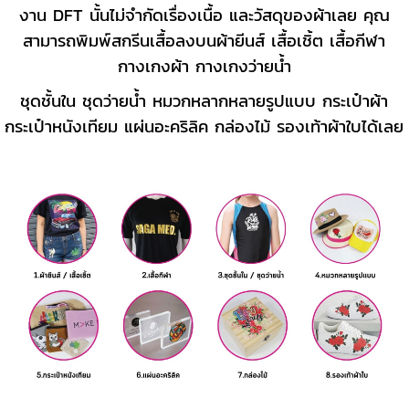
งาน DFT นั้นไม่จำกัดเรื่องเนื้อ และวัสดุของผ้าเลย คุณ
สามารถพิมพ์สกรีนเสื้อลงบนผ้ายีนส์ เสื้อเชิ้ต เสื้อกีฬา
กางเกงผ้า กางเกงว่ายน้ำ
ชุดชั้นใน ชุดว่ายน้ำ หมวกหลากหลายรูปแบบ กระเป๋าผ้า
กระเป๋าหนังเทียม แผ่นอะคริลิค กล่องไม้ รองเท้าผ้าใบได้เลย