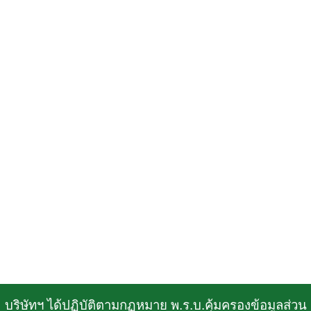
บริษัทฯ ได้ปฏิบัติตามกฏหมาย พ.ร.บ.คุ้มครองข้อมูลส่วน